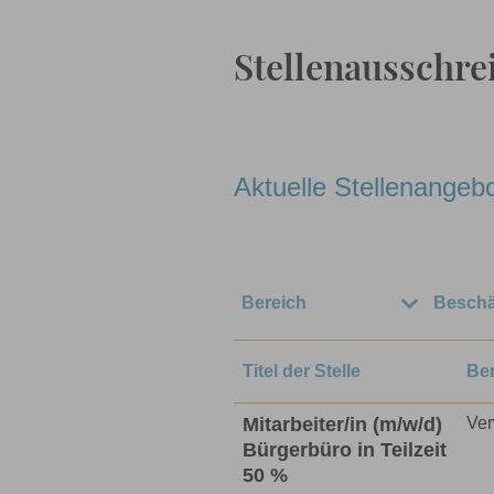
Stellenausschr
Aktuelle Stellenangeb
Bereich
Beschä
Verwaltung
Tei
Titel der Stelle
Be
Technischer
Vol
Bereich
Mitarbeiter/in (m/w/d)
Ver
Mi
Bürgerbüro in Teilzeit
Erziehungsdienst
50 %
bef