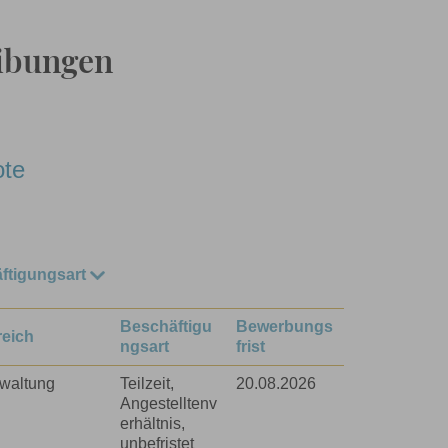
eibungen
ote
ftigungsart
lzeit
Beschäftigu
Bewerbungs
reich
ngsart
frist
lzeit
waltung
Teilzeit,
20.08.2026
nijob
Angestelltenv
erhältnis,
ristet
unbefristet