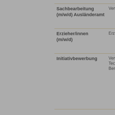
Sachbearbeitung
Ver
unb
(m/w/d) Ausländeramt
Be
An
Erzieher/innen
Erz
(m/w/d)
Au
Initiativbewerbung
Ver
Tec
Ber