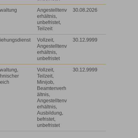
waltung
efristet
Angestelltenv
30.08.2026
erhältnis,
unbefristet,
amtenverhältnis
Teilzeit
gestelltenverhältnis
iehungsdienst
Vollzeit,
30.12.9999
Angestelltenv
sbildung
erhältnis,
unbefristet
waltung,
Vollzeit,
30.12.9999
hnischer
Teilzeit,
eich
Minijob,
Beamtenverh
ältnis,
Angestelltenv
erhältnis,
Ausbildung,
befristet,
unbefristet