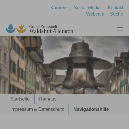
Zum Hauptinhalt springen
Karriere
Social-Media
Kontakt
Webcam
Suche
Sie sind hier:
Startseite
Rathaus
Impressum & Datenschutz
Navigationshilfe