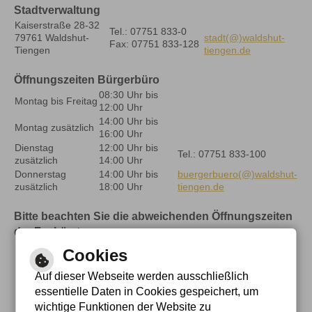
Stadtverwaltung
Kaiserstraße 28-32
Tel.: 07751 833-0
79761 Waldshut-
stadt(@)waldshut-
Fax: 07751 833-128
Tiengen
tiengen.de
Öffnungszeiten Bürgerbüro
08:30 Uhr bis
Montag bis Freitag
12:00 Uhr
14:00 Uhr bis
Montag zusätzlich
16:00 Uhr
Dienstag
12:00 Uhr bis
Tel.: 07751 833-100
zusätzlich
14:00 Uhr
Donnerstag
14:00 Uhr bis
buergerbuero(@)waldshut-
zusätzlich
18:00 Uhr
tiengen.de
Bitte beachten Sie die abweichenden Öffnungszeiten
der Fachämter
Cookies
Auf dieser Webseite werden ausschließlich
essentielle Daten in Cookies gespeichert, um
wichtige Funktionen der Website zu