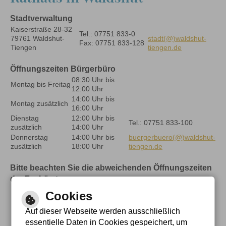
Stadtverwaltung
Kaiserstraße 28-32
Tel.: 07751 833-0
79761 Waldshut-
stadt(@)waldshut-
Fax: 07751 833-128
Tiengen
tiengen.de
Öffnungszeiten Bürgerbüro
08:30 Uhr bis
Montag bis Freitag
12:00 Uhr
14:00 Uhr bis
Montag zusätzlich
16:00 Uhr
Dienstag
12:00 Uhr bis
Tel.: 07751 833-100
zusätzlich
14:00 Uhr
Donnerstag
14:00 Uhr bis
buergerbuero(@)waldshut-
zusätzlich
18:00 Uhr
tiengen.de
Bitte beachten Sie die abweichenden Öffnungszeiten
der Fachämter
Cookies
Auf dieser Webseite werden ausschließlich
essentielle Daten in Cookies gespeichert, um