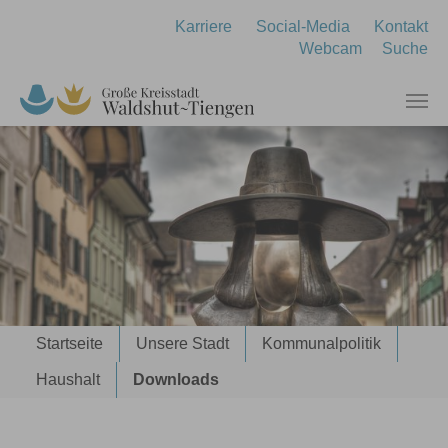
Zum Hauptinhalt springen
Karriere
Social-Media
Kontakt
Webcam
Suche
Sie sind hier:
Startseite
Unsere Stadt
Kommunalpolitik
Haushalt
Downloads