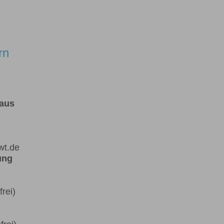
rn
haus
wt.de
ung
rei)