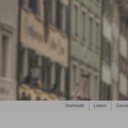
Sie sind hier:
Startseite
Leben
Gesun