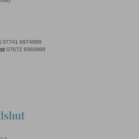
frei)
t
07741 6974999
st
07672 9383999
dshut