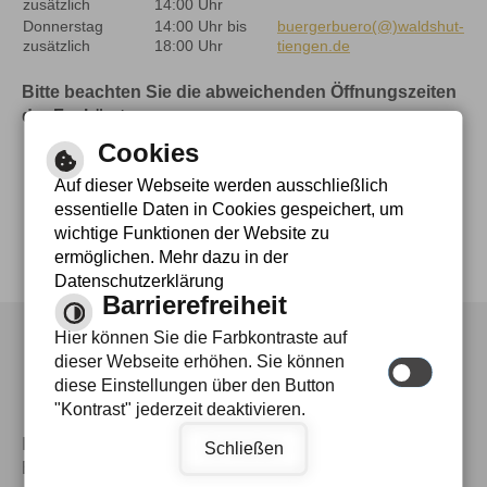
zusätzlich
14:00 Uhr
Donnerstag
14:00 Uhr bis
buergerbuero(@)waldshut-
zusätzlich
18:00 Uhr
tiengen.de
Bitte beachten Sie die abweichenden Öffnungszeiten
der Fachämter
Cookies
Auf dieser Webseite werden ausschließlich
essentielle Daten in Cookies gespeichert, um
wichtige Funktionen der Website zu
ermöglichen. Mehr dazu in der
Datenschutzerklärung
Barrierefreiheit
Hier können Sie die Farbkontraste auf
Leichte Sprache
dieser Webseite erhöhen. Sie können
diese Einstellungen über den Button
Gebärdensprache
"Kontrast" jederzeit deaktivieren.
Impressum
|
Datenschutz
|
Inhalt
|
Hilfe
|
Barrierefreiheit
|
Schließen
Barrierefreie Ansicht