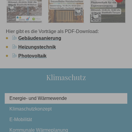
Hier gibt es die Vorträge als PDF-Download:
Gebäudesanierung
Heizungstechnik
Photovoltaik
Klimaschutz
Energie- und Wärmewende
Klimaschutzkonzept
E-Mobilität
Kommunale Wärmeplanung