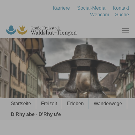
Zum Hauptinhalt springen
Karriere
Social-Media
Kontakt
Webcam
Suche
Sie sind hier:
Startseite
Freizeit
Erleben
Wanderwege
D'Rhy abe - D'Rhy u'e