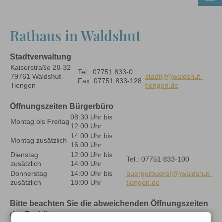
Rathaus in Waldshut
Stadtverwaltung
Kaiserstraße 28-32
Tel.: 07751 833-0
79761 Waldshut-
stadt(@)waldshut-
Fax: 07751 833-128
Tiengen
tiengen.de
Öffnungszeiten Bürgerbüro
08:30 Uhr bis
Montag bis Freitag
12:00 Uhr
14:00 Uhr bis
Montag zusätzlich
16:00 Uhr
Dienstag
12:00 Uhr bis
Tel.: 07751 833-100
zusätzlich
14:00 Uhr
Donnerstag
14:00 Uhr bis
buergerbuero(@)waldshut-
zusätzlich
18:00 Uhr
tiengen.de
Bitte beachten Sie die abweichenden Öffnungszeiten
der Fachämter