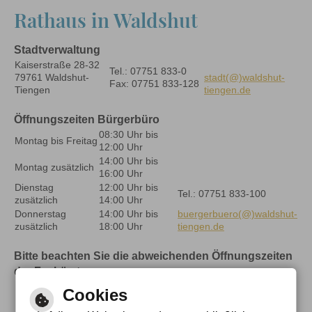
Rathaus in Waldshut
Stadtverwaltung
Kaiserstraße 28-32
Tel.: 07751 833-0
79761 Waldshut-
stadt(@)waldshut-
Fax: 07751 833-128
Tiengen
tiengen.de
Öffnungszeiten Bürgerbüro
08:30 Uhr bis
Montag bis Freitag
12:00 Uhr
14:00 Uhr bis
Montag zusätzlich
16:00 Uhr
Dienstag
12:00 Uhr bis
Tel.: 07751 833-100
zusätzlich
14:00 Uhr
Donnerstag
14:00 Uhr bis
buergerbuero(@)waldshut-
zusätzlich
18:00 Uhr
tiengen.de
Bitte beachten Sie die abweichenden Öffnungszeiten
der Fachämter
Cookies