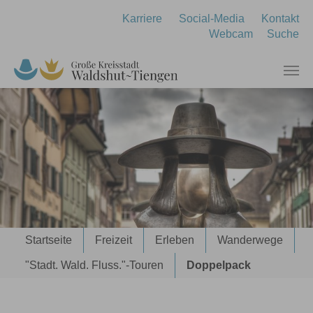
Zum Hauptinhalt springen
Karriere
Social-Media
Kontakt
Webcam
Suche
Sie sind hier:
Startseite
Freizeit
Erleben
Wanderwege
"Stadt. Wald. Fluss."-Touren
Doppelpack