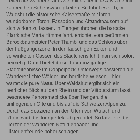
treffen die Wanderer auf zwei mittelalterliche Altstädte mit
zahlreichen Sehenswürdigkeiten. So lohnt es sich, in
Waldshut die historische Kaiserstraße mit ihren
wunderbaren Toren, Fassaden und Altstadthäusern auf
sich wirken zu lassen. In Tiengen thronen die barocke
Pfarrkirche Mariä Himmelfahrt, errichtet vom berühmten
Barockbaumeister Peter Thumb, und das Schloss über
der Fußgängerzone. In den lauschigen Ecken und
verwinkelten Gassen des Städtchens fühlt man sich sofort
heimelig. Damit bietet diese Tour einzigartige
Stadterlebnisse im Doppelpack. Unterwegs passieren die
Wanderer lichte Wälder und herrliche Wiesen – hier
wartet die pure Natur. Über Waldshut ergibt sich ein
herrlicher Blick auf den Rhein und der Vitibuckturm lässt
besondere Panoramablicke über Tiengen, die
umliegenden Orte und bis auf die Schweizer Alpen zu.
Durch das Spazieren an den Ufern von Wutach und
Rhein wird die Tour perfekt abgerundet. So lässt sie die
Herzen der Wanderer, Naturliebhaber und
Historienfreunde höher schlagen.