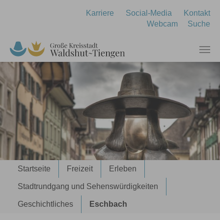
Zum Hauptinhalt springen
Karriere
Social-Media
Kontakt
Webcam
Suche
Sie sind hier:
Startseite
Freizeit
Erleben
Stadtrundgang und Sehenswürdigkeiten
Geschichtliches
Eschbach