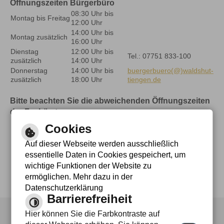
Öffnungszeiten Bürgerbüro
08:30 Uhr bis
Montag bis Freitag
12:00 Uhr
14:00 Uhr bis
Montag zusätzlich
16:00 Uhr
Dienstag
12:00 Uhr bis
Tel.: 07751 833-100
zusätzlich
14:00 Uhr
Donnerstag
14:00 Uhr bis
buergerbuero(@)waldshut-
zusätzlich
18:00 Uhr
tiengen.de
Bitte beachten Sie die abweichenden Öffnungszeiten
der Fachämter
Cookies
Auf dieser Webseite werden ausschließlich
essentielle Daten in Cookies gespeichert, um
wichtige Funktionen der Website zu
ermöglichen. Mehr dazu in der
Datenschutzerklärung
Barrierefreiheit
Hier können Sie die Farbkontraste auf
Leichte Sprache